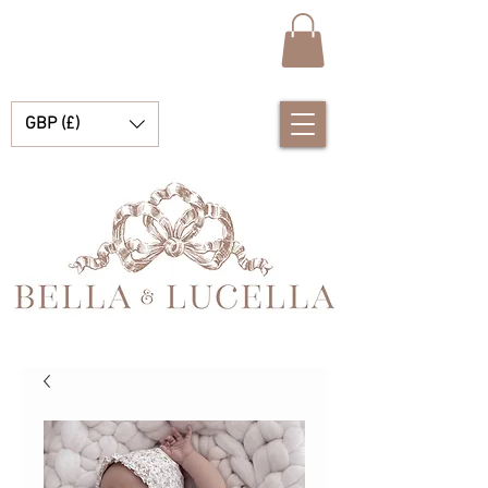
GBP (£)
Bella i Lucella Odkryj wspaniałe tradycyjne Hiszpańskie ubranka dla dzieci dla twoich małych chłopców i dziewczynek