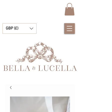
GBP (£)
Bella i Lucella Odkryj wspaniałe tradycyjne Hiszpańskie ubranka dla dzieci dla twoich małych chłopców i dziewczynek