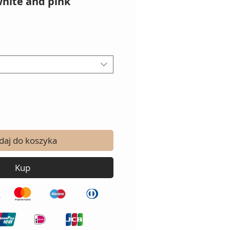
white and pink
a
daj do koszyka
Kup