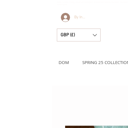
Bella i Lucella Odkryj wspaniałe tradycyjne Hiszpańskie ubranka dla dzieci dla two
dziewczynek
By Invitation Only
GBP (£)
DOM
SPRING 25 COLLECTIO