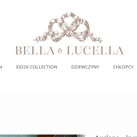
ich małych chłopców i
N
EID26 COLLECTION
DZIEWCZYNY
CHŁOPCY