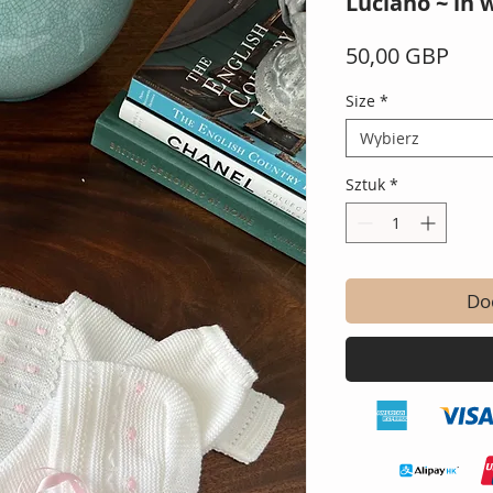
Luciano ~ in 
Cen
50,00 GBP
Size
*
Wybierz
Sztuk
*
Do