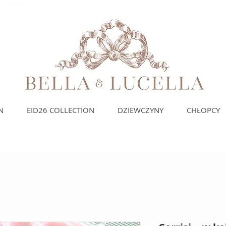
ich małych chłopców i
N
EID26 COLLECTION
DZIEWCZYNY
CHŁOPCY