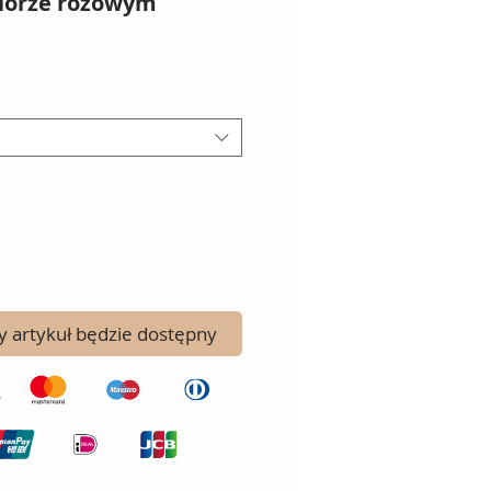
olorze różowym
a
 artykuł będzie dostępny