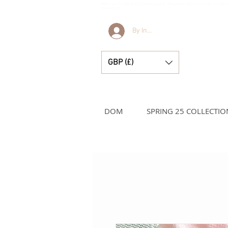
Bella i Lucella Odkryj wspaniałe tradycyjne Hiszpańskie ubranka dla dzieci dla two
dziewczynek
By Invitation Only
GBP (£)
DOM
SPRING 25 COLLECTIO