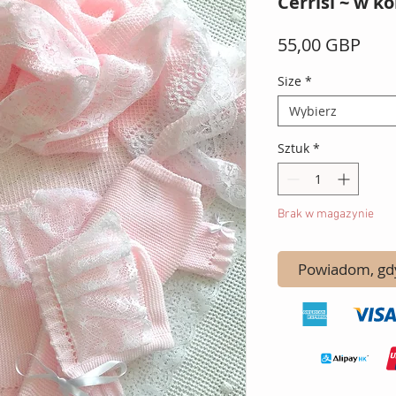
Cerrisi ~ w k
Cen
55,00 GBP
Size
*
Wybierz
Sztuk
*
Brak w magazynie
Powiadom, gdy