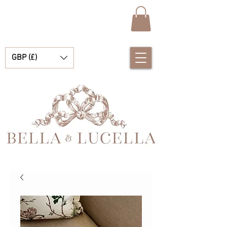
GBP (£)
Bella i Lucella Odkryj wspaniałe tradycyjne Hiszpańskie ubranka dla dzieci dla twoich małych chłopców i dziewczynek